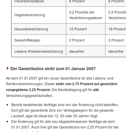
Feuerschutzsteuer
8 Prozent
8 Prozent
0,2 Promille der
0,2 Promille d
Hagelversicherung
Versicherungssteuer
Versicherungs
Hausratversicherung
15 Prozent
18 Prozent
Seeschiffskasko
2 Prozent
3 Prozent
Lebens-/Krankenversicherung
steuerfrei
steuerfrei
Der Garantiezins sinkt zum 01.Januar 2007
Ab dem 01.01.2007 gilt ein neuer Garantiezins für alle Lebens- und
Rentenversicherungen. Dieser
sinkt von 2,75 Prozent auf gesetzlich
vorgegebene 2,25 Prozent.
Die Neufestlegung gilt für
alle
Versicherungsgesellschaften.
Bereits bestehende Verträge sind von der Änderung nicht betroffen.
Dort gilt der garantierte Zins von Vertragsbeginn für die gesamte
Laufzeit, egal ob diese bei 12, 20 oder 30 Jahren liegt.
Die Änderung gilt für alle neu abgeschlossenen Verträge ab dem
01.01.2007. Auch hier gilt der Garantiezins von 2,25 Prozent für die