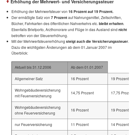
Erhöhung der Mehrwert- und Versicherungssteuer
Erhöhung der Mehrwertsteuer von
16 Prozent auf 19 Prozent.
Der ermäßigte Satz von
7 Prozent
auf Nahrungsmittel, Zeitschriften,
Bücher, Fahrkarten des öffentlichen Nahverkehrs etc.
bleibt erhalten
.
Ebenfalls Briefporto, Arzthonorare und Flüge in das Ausland sind
nicht
betroffen von der Steuererhöhung.
Mit der Mehrwertsteuererhöhung
steigt auch die Versicherungssteuer
.
Dazu die wichtigsten Änderungen ab dem 01.Januar 2007 im
Überblick:
Aktuell bis 31.12.2006
Ab dem 01.01.2007
Allgemeiner Satz
16 Prozent
19 Prozent
Wohngebäudeversicherung
14,75 Prozent
17,75 Prozent
mit Feuerversicherung
Wohngebäudeversicherung
16 Prozent
19 Prozent
ohne Feuerversicherung
nur Feuerversicherung
11 Prozent
14 Prozent