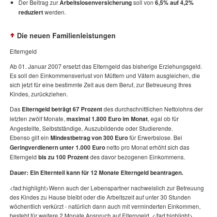
Der Beitrag zur
Arbeitslosenversicherung
soll von
6,5% auf 4,2%
reduziert
werden.
Die neuen Familienleistungen
Elterngeld
Ab 01. Januar 2007 ersetzt das Elterngeld das bisherige Erziehungsgeld.
Es soll den Einkommensverlust von Müttern und Vätern ausgleichen, die
sich jetzt für eine bestimmte Zeit aus dem Beruf, zur Betreueung Ihres
Kindes, zurückziehen.
Das
Elterngeld beträgt 67 Prozent
des durchschnittlichen Nettolohns der
letzten zwölf Monate,
maximal 1.800 Euro im Monat
, egal ob für
Angestellte, Selbstständige, Auszubildende oder Studierende.
Ebenso gilt ein
Mindestbetrag von 300 Euro
für Erwerbslose. Bei
Geringverdienern unter 1.000 Euro
netto pro Monat erhöht sich das
Elterngeld
bis zu 100 Prozent
des davor bezogenen Einkommens.
Dauer: Ein Elternteil kann für 12 Monate Elterngeld beantragen.
<fad:highlight>Wenn auch der Lebenspartner nachweislich zur Betreuung
des Kindes zu Hause bleibt oder die Arbeitszeit auf unter 30 Stunden
wöchentlich verkürzt - natürlich dann auch mit verminderten Einkommen,
besteht für weitere 2 Monate Anspruch auf Elterngeld. </fad:highlight>