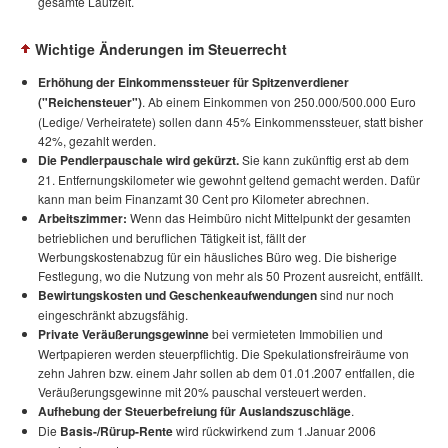
gesamte Laufzeit.
Wichtige Änderungen im Steuerrecht
Erhöhung der Einkommenssteuer für Spitzenverdiener
("Reichensteuer")
. Ab einem Einkommen von 250.000/500.000 Euro
(Ledige/ Verheiratete) sollen dann 45% Einkommenssteuer, statt bisher
42%, gezahlt werden.
Die Pendlerpauschale wird gekürzt.
Sie kann zukünftig erst ab dem
21. Entfernungskilometer wie gewohnt geltend gemacht werden. Dafür
kann man beim Finanzamt 30 Cent pro Kilometer abrechnen.
Arbeitszimmer:
Wenn das Heimbüro nicht Mittelpunkt der gesamten
betrieblichen und beruflichen Tätigkeit ist, fällt der
Werbungskostenabzug für ein häusliches Büro weg. Die bisherige
Festlegung, wo die Nutzung von mehr als 50 Prozent ausreicht, entfällt.
Bewirtungskosten und Geschenkeaufwendungen
sind nur noch
eingeschränkt abzugsfähig.
Private Veräußerungsgewinne
bei vermieteten Immobilien und
Wertpapieren werden steuerpflichtig. Die Spekulationsfreiräume von
zehn Jahren bzw. einem Jahr sollen ab dem 01.01.2007 entfallen, die
Veräußerungsgewinne mit 20% pauschal versteuert werden.
Aufhebung der Steuerbefreiung für Auslandszuschläge
.
Die
Basis-/Rürup-Rente
wird rückwirkend zum 1.Januar 2006