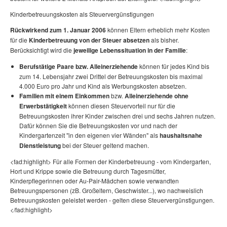
Kinderbetreuungskosten als Steuervergünstigungen
Rückwirkend zum 1. Januar 2006
können Eltern erheblich mehr Kosten
für die
Kinderbetreuung von der Steuer absetzen
als bisher.
Berücksichtigt wird die
jeweilige Lebenssituation in der Familie
:
Berufstätige Paare bzw. Alleinerziehende
können für jedes Kind bis
zum 14. Lebensjahr zwei Drittel der Betreuungskosten bis maximal
4.000 Euro pro Jahr und Kind als Werbungskosten absetzen.
Familien mit einem Einkommen
bzw.
Alleinerziehende ohne
Erwerbstätigkeit
können diesen Steuervorteil nur für die
Betreuungskosten ihrer Kinder zwischen drei und sechs Jahren nutzen.
Dafür können Sie die Betreuungskosten vor und nach der
Kindergartenzeit "in den eigenen vier Wänden" als
haushaltsnahe
Dienstleistung
bei der Steuer geltend machen.
<fad:highlight> Für alle Formen der Kinderbetreuung - vom Kindergarten,
Hort und Krippe sowie die Betreuung durch Tagesmütter,
Kinderpflegerinnen oder Au-Pair-Mädchen sowie verwandten
Betreuungspersonen (zB. Großeltern, Geschwister...), wo nachweislich
Betreuungskosten geleistet werden - gelten diese Steuervergünstigungen.
</fad:highlight>