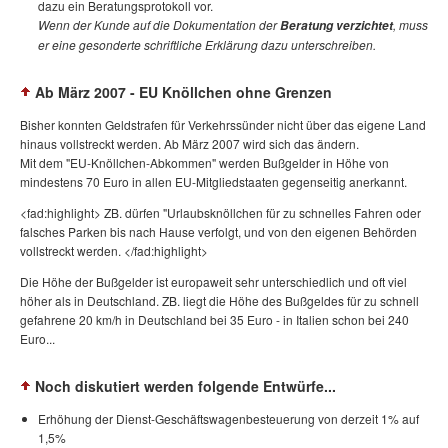
dazu ein Beratungsprotokoll vor.
Wenn der Kunde auf die Dokumentation der
, muss
Beratung verzichtet
er eine gesonderte schriftliche Erklärung dazu unterschreiben.
Ab März 2007 - EU Knöllchen ohne Grenzen
Bisher konnten Geldstrafen für Verkehrssünder nicht über das eigene Land
hinaus vollstreckt werden. Ab März 2007 wird sich das ändern.
Mit dem "EU-Knöllchen-Abkommen" werden Bußgelder in Höhe von
mindestens 70 Euro in allen EU-Mitgliedstaaten gegenseitig anerkannt.
<fad:highlight> ZB. dürfen "Urlaubsknöllchen für zu schnelles Fahren oder
falsches Parken bis nach Hause verfolgt, und von den eigenen Behörden
vollstreckt werden. </fad:highlight>
Die Höhe der Bußgelder ist europaweit sehr unterschiedlich und oft viel
höher als in Deutschland. ZB. liegt die Höhe des Bußgeldes für zu schnell
gefahrene 20 km/h in Deutschland bei 35 Euro - in Italien schon bei 240
Euro...
Noch diskutiert werden folgende Entwürfe...
Erhöhung der Dienst-Geschäftswagenbesteuerung von derzeit 1% auf
1,5%