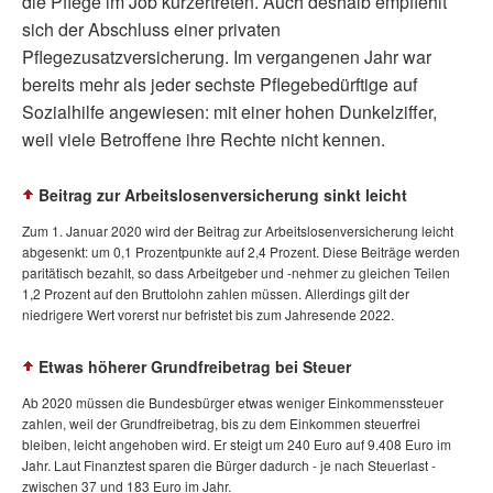
die Pflege im Job kürzertreten. Auch deshalb empfiehlt
sich der Abschluss einer privaten
Pflegezusatzversicherung. Im vergangenen Jahr war
bereits mehr als jeder sechste Pflegebedürftige auf
Sozialhilfe angewiesen: mit einer hohen Dunkelziffer,
weil viele Betroffene ihre Rechte nicht kennen.
Beitrag zur Arbeitslosenversicherung sinkt leicht
Zum 1. Januar 2020 wird der Beitrag zur Arbeitslosenversicherung leicht
abgesenkt: um 0,1 Prozentpunkte auf 2,4 Prozent. Diese Beiträge werden
paritätisch bezahlt, so dass Arbeitgeber und -nehmer zu gleichen Teilen
1,2 Prozent auf den Bruttolohn zahlen müssen. Allerdings gilt der
niedrigere Wert vorerst nur befristet bis zum Jahresende 2022.
Etwas höherer Grundfreibetrag bei Steuer
Ab 2020 müssen die Bundesbürger etwas weniger Einkommenssteuer
zahlen, weil der Grundfreibetrag, bis zu dem Einkommen steuerfrei
bleiben, leicht angehoben wird. Er steigt um 240 Euro auf 9.408 Euro im
Jahr. Laut Finanztest sparen die Bürger dadurch - je nach Steuerlast -
zwischen 37 und 183 Euro im Jahr.