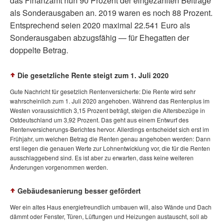
das Finanzamt nun 90 Prozent der eingezahlten Beiträge
als Sonderausgaben an. 2019 waren es noch 88 Prozent.
Entsprechend seien 2020 maximal 22.541 Euro als
Sonderausgaben abzugsfähig — für Ehegatten der
doppelte Betrag.
Die gesetzliche Rente steigt zum 1. Juli 2020
Gute Nachricht für gesetzlich Rentenversicherte: Die Rente wird sehr
wahrscheinlich zum 1. Juli 2020 angehoben. Während das Rentenplus im
Westen voraussichtlich 3,15 Prozent beträgt, steigen die Altersbezüge in
Ostdeutschland um 3,92 Prozent. Das geht aus einem Entwurf des
Rentenversicherungs-Berichtes hervor. Allerdings entscheidet sich erst im
Frühjahr, um welchen Betrag die Renten genau angehoben werden: Dann
erst liegen die genauen Werte zur Lohnentwicklung vor, die für die Renten
ausschlaggebend sind. Es ist aber zu erwarten, dass keine weiteren
Änderungen vorgenommen werden.
Gebäudesanierung besser gefördert
Wer ein altes Haus energiefreundlich umbauen will, also Wände und Dach
dämmt oder Fenster, Türen, Lüftungen und Heizungen austauscht, soll ab