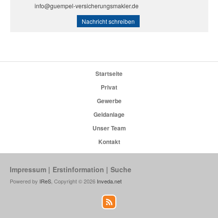
info@guempel-versicherungsmakler.de
Nachricht schreiben
Startseite
Privat
Gewerbe
Geldanlage
Unser Team
Kontakt
Impressum
Erstinformation
Suche
Powered by
IReS
, Copyright © 2026
Inveda.net